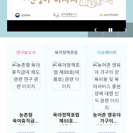
연구보고서
육아정책포럼
이슈페이퍼
농촌형
육아정책포럼
농어촌 영유아
육아휴직급여
제88호
가구의
제도 관련
(여름호)
양육비용 및
연구
육아서비스