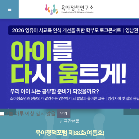
오늘 하루 이창 열지 않음
닫기
신규간행물
육아정책포럼 제88호(여름호)